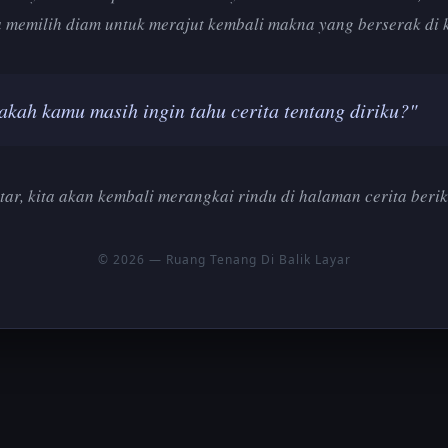
 memilih diam untuk merajut kembali makna yang berserak di 
akah kamu masih ingin tahu cerita tentang diriku?"
tar, kita akan kembali merangkai rindu di halaman cerita berik
© 2026 — Ruang Tenang Di Balik Layar