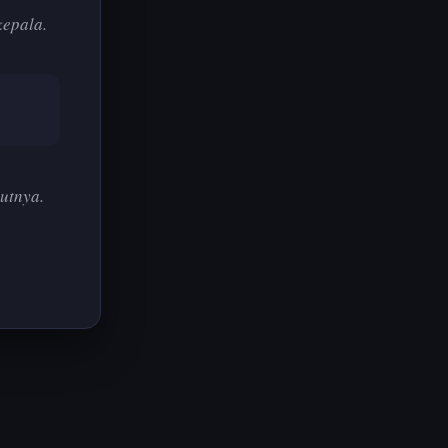
kepala.
utnya.