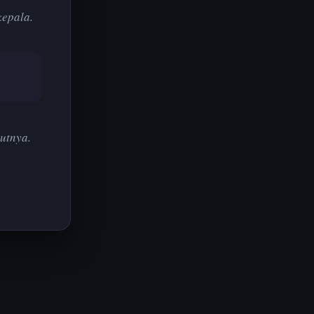
kepala.
utnya.