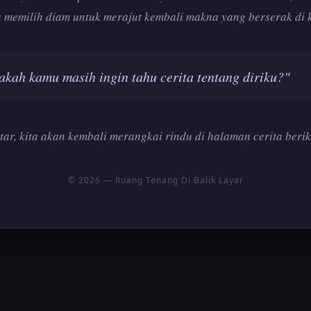
 memilih diam untuk merajut kembali makna yang berserak di 
akah kamu masih ingin tahu cerita tentang diriku?"
tar, kita akan kembali merangkai rindu di halaman cerita berik
© 2026 — Ruang Tenang Di Balik Layar