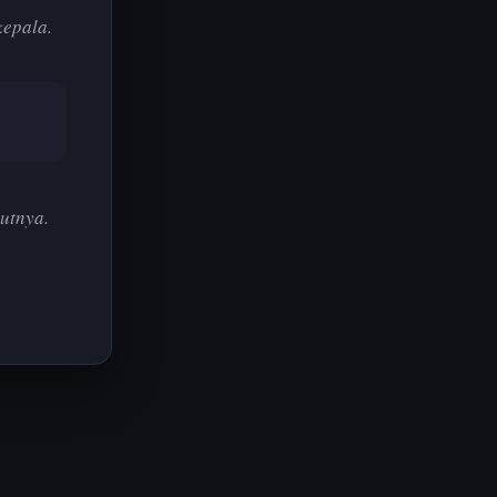
kepala.
utnya.