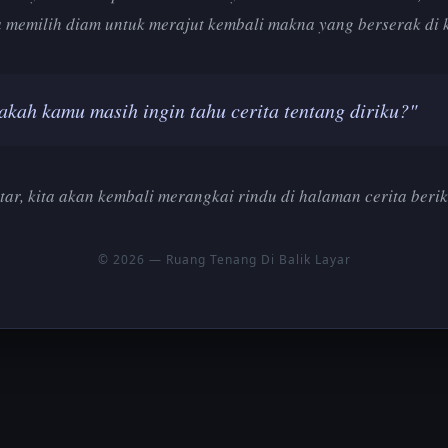
 memilih diam untuk merajut kembali makna yang berserak di 
akah kamu masih ingin tahu cerita tentang diriku?"
tar, kita akan kembali merangkai rindu di halaman cerita berik
© 2026 — Ruang Tenang Di Balik Layar