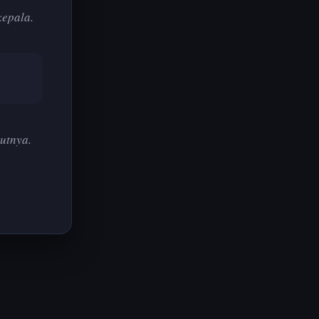
kepala.
utnya.