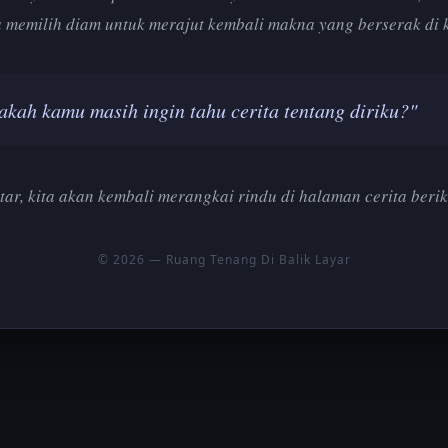
 memilih diam untuk merajut kembali makna yang berserak di 
akah kamu masih ingin tahu cerita tentang diriku?"
tar, kita akan kembali merangkai rindu di halaman cerita berik
© 2026 — Ruang Tenang Di Balik Layar